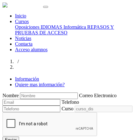
Inicio
Cursos
Oposiciones
IDIOMAS
Informática
REPASOS Y
PRUEBAS DE ACCESO
Noticias
Contacta
Acceso alumnos
/
Información
Quiere mas información?
Nombre
Correo Electronico
Telefono
Curso